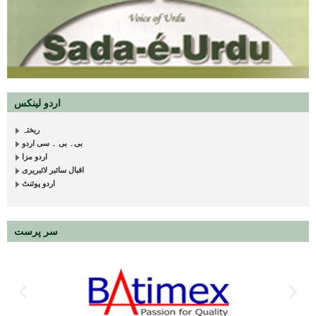
اردو لینکس
ریختہ
بی۔ بی ۔ سی اردو
اردو مزا
اقبال سائبر لائبریری
اردو پوئنٹ
سر پرست