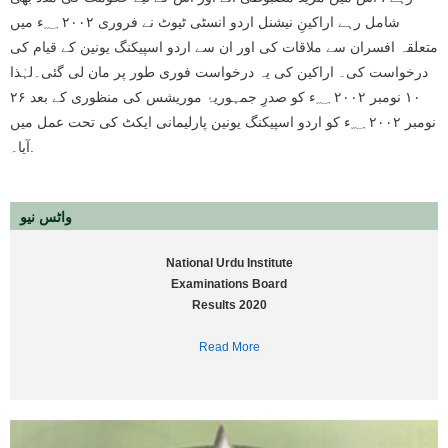
شامل رہے اراکینِ نیشنل اردو انسٹی ٹیوٹ نے فروری ۲۰۰۲ ؁ء میں
متعلقہ افسران سے ملاقات کی اور ان سے اردو اسپیکنگ یونین کے قیام کی
درخواست کی۔ اراکین کی یہ درخواست فوری طور پر مان لی گئی۔لہٰذا
۱۰ نومبر ۲۰۰۲ ؁ء کو صدرِ جمہوریۂ موریشس کی منظوری کے بعد ۲۶
نومبر ۲۰۰۲ ؁ء کو اردو اسپیکنگ یونین پارلیمانی ایکٹ کی تحت عمل میں
آیا۔.
واٹس نیو
National Urdu Institute
Examinations Board
Results 2020
Read More