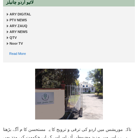
لائیو اردو چانیلز
ARY DIGITAL
PTV NEWS
ARY ZAUQ
ARY NEWS
QTV
Noor TV
Read More
تاکہ موریشس میں اردو کی ترقی و ترویج کا یہ مستحسن کا م آگے بڑھتا
رہے ، اس میں مزید مضبوطی آئے اور اس کے لیے حکومت کی مدد بھی